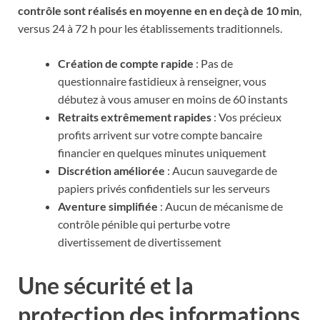
contrôle sont réalisés en moyenne en en deçà de 10 min
,
versus 24 à 72 h pour les établissements traditionnels.
Création de compte rapide
: Pas de
questionnaire fastidieux à renseigner, vous
débutez à vous amuser en moins de 60 instants
Retraits extrêmement rapides
: Vos précieux
profits arrivent sur votre compte bancaire
financier en quelques minutes uniquement
Discrétion améliorée
: Aucun sauvegarde de
papiers privés confidentiels sur les serveurs
Aventure simplifiée
: Aucun de mécanisme de
contrôle pénible qui perturbe votre
divertissement de divertissement
Une sécurité et la
protection des informations