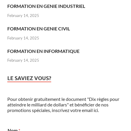
FORMATION EN GENIE INDUSTRIEL
February 14, 2025
FORMATION EN GENIE CIVIL
February 14, 2025
FORMATION EN INFORMATIQUE
February 14, 2025
LE SAVIEZ VOUS?
Pour obtenir gratuitement le document "Dix règles pour
atteindre le milliard de dollars" et bénéficier de nos
promotions spéciales, inscrivez votre email ici.
Nom
*