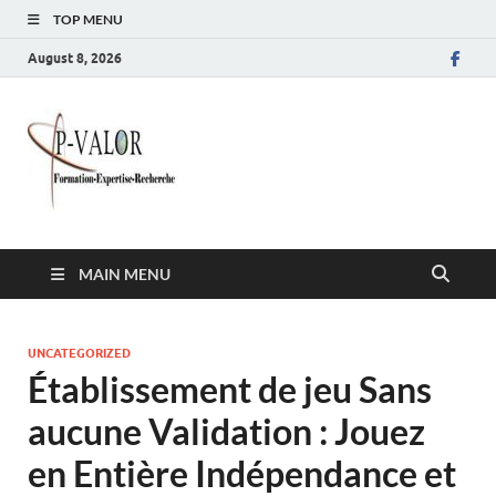
TOP MENU
August 8, 2026
Polytech Valor
MAIN MENU
UNCATEGORIZED
Établissement de jeu Sans
aucune Validation : Jouez
en Entière Indépendance et