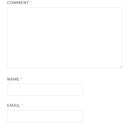
COMMENT
*
NAME
*
EMAIL
*