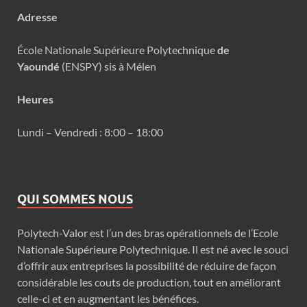
Adresse
École Nationale Supérieure Polytechnique
de
Yaoundé
(ENSPY) sis à Mélen
Heures
Lundi – Vendredi : 8:00 – 18:00
QUI SOMMES NOUS
Polytech-Valor est l’un des bras opérationnels de l’Ecole
Nationale Supérieure Polytechnique. Il est né avec le souci
d’offrir aux entreprises la possibilité de réduire de façon
considérable les couts de production, tout en améliorant
celle-ci et en augmentant les bénéfices.