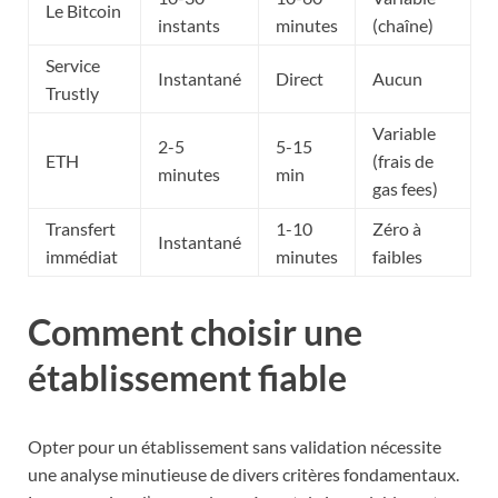
Le Bitcoin
instants
minutes
(chaîne)
Service
Instantané
Direct
Aucun
Trustly
Variable
2-5
5-15
ETH
(frais de
minutes
min
gas fees)
Transfert
1-10
Zéro à
Instantané
immédiat
minutes
faibles
Comment choisir une
établissement fiable
Opter pour un établissement sans validation nécessite
une analyse minutieuse de divers critères fondamentaux.