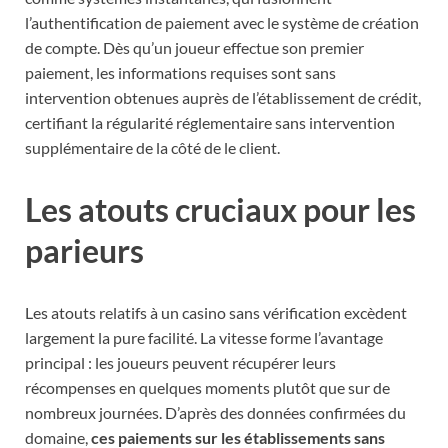
l’authentification de paiement avec le système de création
de compte. Dès qu’un joueur effectue son premier
paiement, les informations requises sont sans
intervention obtenues auprès de l’établissement de crédit,
certifiant la régularité réglementaire sans intervention
supplémentaire de la côté de le client.
Les atouts cruciaux pour les
parieurs
Les atouts relatifs à un casino sans vérification excèdent
largement la pure facilité. La vitesse forme l’avantage
principal : les joueurs peuvent récupérer leurs
récompenses en quelques moments plutôt que sur de
nombreux journées. D’après des données confirmées du
domaine,
ces paiements sur les établissements sans