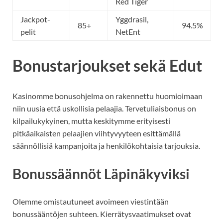
Red Tiger
Jackpot-
Yggdrasil,
85+
94.5%
pelit
NetEnt
Bonustarjoukset sekä Edut
Kasinomme bonusohjelma on rakennettu huomioimaan
niin uusia että uskollisia pelaajia. Tervetuliaisbonus on
kilpailukykyinen, mutta keskitymme erityisesti
pitkäaikaisten pelaajien viihtyvyyteen esittämällä
säännöllisiä kampanjoita ja henkilökohtaisia tarjouksia.
Bonussäännöt Läpinäkyviksi
Olemme omistautuneet avoimeen viestintään
bonussääntöjen suhteen. Kierrätysvaatimukset ovat