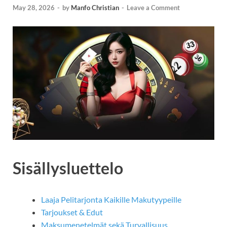
May 28, 2026
-
by
Manfo Christian
-
Leave a Comment
Sisällysluettelo
Laaja Pelitarjonta Kaikille Makutyypeille
Tarjoukset & Edut
Maksumenetelmät sekä Turvallisuus