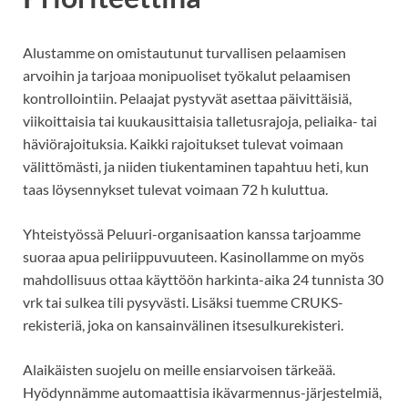
Alustamme on omistautunut turvallisen pelaamisen
arvoihin ja tarjoaa monipuoliset työkalut pelaamisen
kontrollointiin. Pelaajat pystyvät asettaa päivittäisiä,
viikoittaisia tai kuukausittaisia talletusrajoja, peliaika- tai
häviörajoituksia. Kaikki rajoitukset tulevat voimaan
välittömästi, ja niiden tiukentaminen tapahtuu heti, kun
taas löysennykset tulevat voimaan 72 h kuluttua.
Yhteistyössä Peluuri-organisaation kanssa tarjoamme
suoraa apua peliriippuvuuteen. Kasinollamme on myös
mahdollisuus ottaa käyttöön harkinta-aika 24 tunnista 30
vrk tai sulkea tili pysyvästi. Lisäksi tuemme CRUKS-
rekisteriä, joka on kansainvälinen itsesulkurekisteri.
Alaikäisten suojelu on meille ensiarvoisen tärkeää.
Hyödynnämme automaattisia ikävarmennus-järjestelmiä,