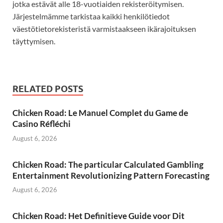
jotka estävät alle 18-vuotiaiden rekisteröitymisen.
Järjestelmämme tarkistaa kaikki henkilötiedot
väestötietorekisteristä varmistaakseen ikärajoituksen
täyttymisen.
RELATED POSTS
Chicken Road: Le Manuel Complet du Game de
Casino Réfléchi
August 6, 2026
Chicken Road: The particular Calculated Gambling
Entertainment Revolutionizing Pattern Forecasting
August 6, 2026
Chicken Road: Het Definitieve Guide voor Dit