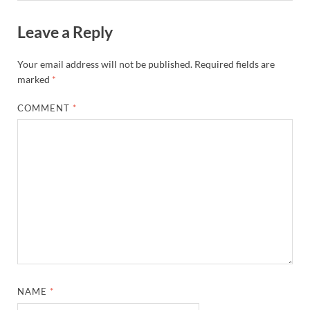
Leave a Reply
Your email address will not be published.
Required fields are
marked
*
COMMENT
*
NAME
*