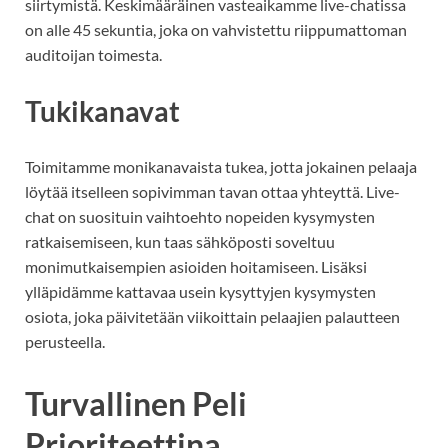
siirtymistä. Keskimääräinen vasteaikamme live-chatissa
on alle 45 sekuntia, joka on vahvistettu riippumattoman
auditoijan toimesta.
Tukikanavat
Toimitamme monikanavaista tukea, jotta jokainen pelaaja
löytää itselleen sopivimman tavan ottaa yhteyttä. Live-
chat on suosituin vaihtoehto nopeiden kysymysten
ratkaisemiseen, kun taas sähköposti soveltuu
monimutkaisempien asioiden hoitamiseen. Lisäksi
ylläpidämme kattavaa usein kysyttyjen kysymysten
osiota, joka päivitetään viikoittain pelaajien palautteen
perusteella.
Turvallinen Peli
Prioriteettina