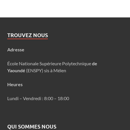
TROUVEZ NOUS
Adresse
École Nationale Supérieure Polytechnique
de
Yaoundé
(ENSPY) sis à Mélen
Heures
Lundi – Vendredi : 8:00 – 18:00
QUI SOMMES NOUS