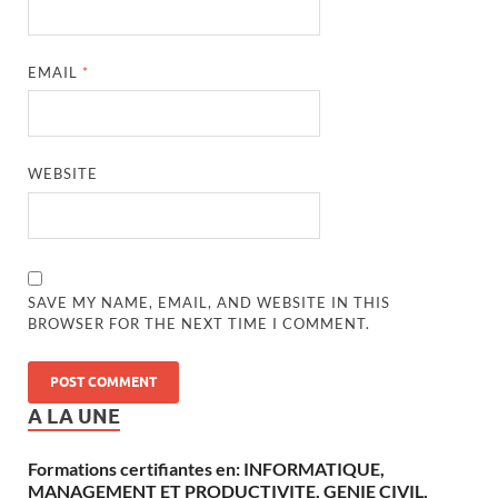
EMAIL
*
WEBSITE
SAVE MY NAME, EMAIL, AND WEBSITE IN THIS
BROWSER FOR THE NEXT TIME I COMMENT.
A LA UNE
Formations certifiantes en: INFORMATIQUE,
MANAGEMENT ET PRODUCTIVITE, GENIE CIVIL,