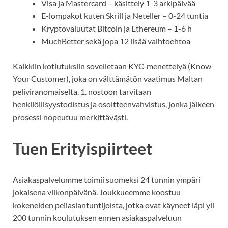
Visa ja Mastercard – käsittely 1-3 arkipäivää
E-lompakot kuten Skrill ja Neteller – 0-24 tuntia
Kryptovaluutat Bitcoin ja Ethereum – 1-6 h
MuchBetter sekä jopa 12 lisää vaihtoehtoa
Kaikkiin kotiutuksiin sovelletaan KYC-menettelyä (Know
Your Customer), joka on välttämätön vaatimus Maltan
peliviranomaiselta. 1. nostoon tarvitaan
henkilöllisyystodistus ja osoitteenvahvistus, jonka jälkeen
prosessi nopeutuu merkittävästi.
Tuen Erityispiirteet
Asiakaspalvelumme toimii suomeksi 24 tunnin ympäri
jokaisena viikonpäivänä. Joukkueemme koostuu
kokeneiden peliasiantuntijoista, jotka ovat käyneet läpi yli
200 tunnin koulutuksen ennen asiakaspalveluun