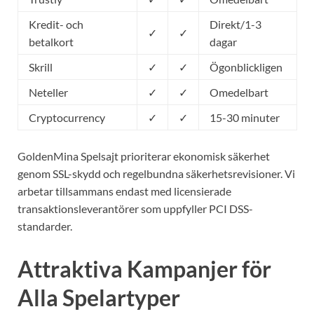
Kredit- och
Direkt/1-3
✓
✓
betalkort
dagar
Skrill
✓
✓
Ögonblickligen
Neteller
✓
✓
Omedelbart
Cryptocurrency
✓
✓
15-30 minuter
GoldenMina Spelsajt prioriterar ekonomisk säkerhet
genom SSL-skydd och regelbundna säkerhetsrevisioner. Vi
arbetar tillsammans endast med licensierade
transaktionsleverantörer som uppfyller PCI DSS-
standarder.
Attraktiva Kampanjer för
Alla Spelartyper