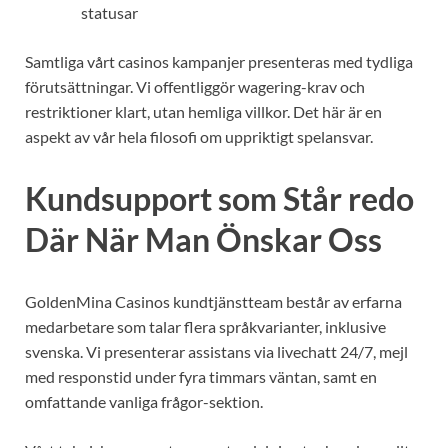
statusar
Samtliga vårt casinos kampanjer presenteras med tydliga
förutsättningar. Vi offentliggör wagering-krav och
restriktioner klart, utan hemliga villkor. Det här är en
aspekt av vår hela filosofi om uppriktigt spelansvar.
Kundsupport som Står redo
Där När Man Önskar Oss
GoldenMina Casinos kundtjänstteam består av erfarna
medarbetare som talar flera språkvarianter, inklusive
svenska. Vi presenterar assistans via livechatt 24/7, mejl
med responstid under fyra timmars väntan, samt en
omfattande vanliga frågor-sektion.