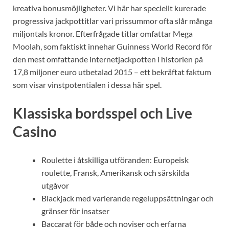
kreativa bonusmöjligheter. Vi här har speciellt kurerade
progressiva jackpottitlar vari prissummor ofta slår många
miljontals kronor. Efterfrågade titlar omfattar Mega
Moolah, som faktiskt innehar Guinness World Record för
den mest omfattande internetjackpotten i historien på
17,8 miljoner euro utbetalad 2015 – ett bekräftat faktum
som visar vinstpotentialen i dessa här spel.
Klassiska bordsspel och Live
Casino
Roulette i åtskilliga utföranden: Europeisk
roulette, Fransk, Amerikansk och särskilda
utgåvor
Blackjack med varierande regeluppsättningar och
gränser för insatser
Baccarat för både och noviser och erfarna