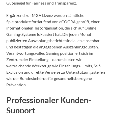
Gütesiegel für Fairness und Transparenz.
Ergänzend zur MGA Lizenz werden sämtliche
Spielprodukte fortlaufend von eCOGRA geprüft, einer
internationalen Testorganisation, die sich auf Online
Gaming-Systeme fokussiert hat. Die jeden Monat
publizierten Auszahlungsberichte sind allen einsehbar
und bestätigen die angegebenen Auszahlungsquoten.
Verantwortungsvolles Gaming positioniert sich im
Zentrum der Einstellung – darum bieten wir
weitreichende Werkzeuge wie Einzahlungs-Limits, Self-
Exclusion und direkte Verweise zu Unterstützungsstellen
wie der Bundesbehörde für gesundheitsbezogene
Prävention.
Professionaler Kunden-
Support