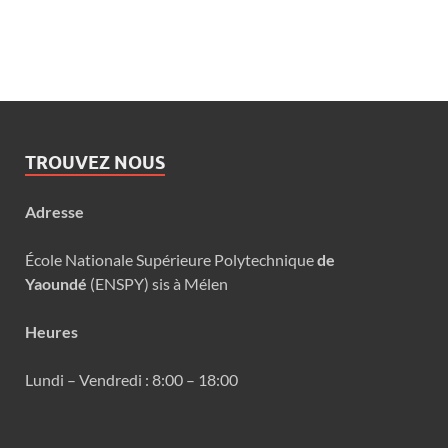
TROUVEZ NOUS
Adresse
École Nationale Supérieure Polytechnique
de
Yaoundé
(ENSPY) sis à Mélen
Heures
Lundi – Vendredi : 8:00 – 18:00