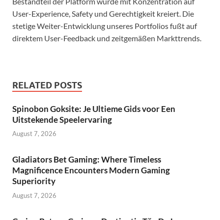
Bestandteil der Platform wurde mit Konzentration auf
User-Experience, Safety und Gerechtigkeit kreiert. Die
stetige Weiter-Entwicklung unseres Portfolios fußt auf
direktem User-Feedback und zeitgemäßen Markttrends.
RELATED POSTS
Spinobon Goksite: Je Ultieme Gids voor Een
Uitstekende Speelervaring
August 7, 2026
Gladiators Bet Gaming: Where Timeless
Magnificence Encounters Modern Gaming
Superiority
August 7, 2026