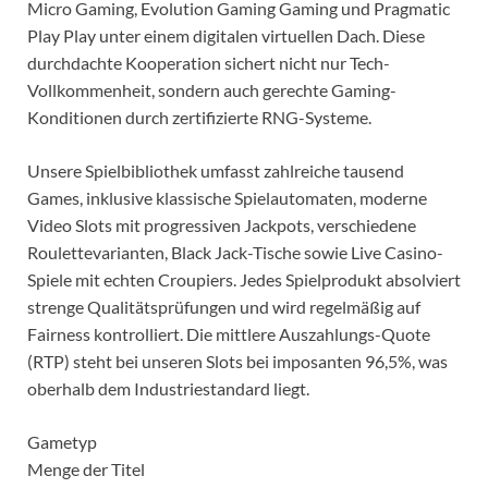
Micro Gaming, Evolution Gaming Gaming und Pragmatic
Play Play unter einem digitalen virtuellen Dach. Diese
durchdachte Kooperation sichert nicht nur Tech-
Vollkommenheit, sondern auch gerechte Gaming-
Konditionen durch zertifizierte RNG-Systeme.
Unsere Spielbibliothek umfasst zahlreiche tausend
Games, inklusive klassische Spielautomaten, moderne
Video Slots mit progressiven Jackpots, verschiedene
Roulettevarianten, Black Jack-Tische sowie Live Casino-
Spiele mit echten Croupiers. Jedes Spielprodukt absolviert
strenge Qualitätsprüfungen und wird regelmäßig auf
Fairness kontrolliert. Die mittlere Auszahlungs-Quote
(RTP) steht bei unseren Slots bei imposanten 96,5%, was
oberhalb dem Industriestandard liegt.
Gametyp
Menge der Titel