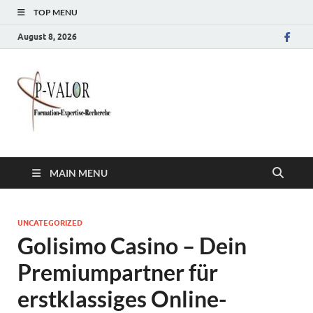
TOP MENU
August 8, 2026
Polytech Valor
MAIN MENU
UNCATEGORIZED
Golisimo Casino – Dein
Premiumpartner für
erstklassiges Online-