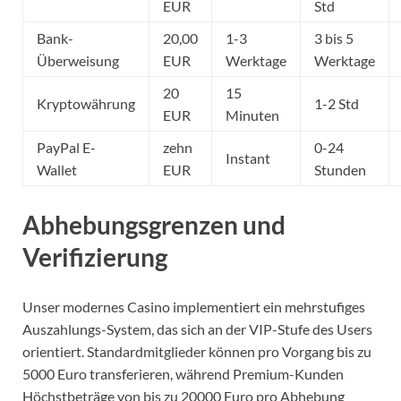
EUR
Std
Bank-
20,00
1-3
3 bis 5
Überweisung
EUR
Werktage
Werktage
20
15
Kryptowährung
1-2 Std
EUR
Minuten
PayPal E-
zehn
0-24
Instant
Wallet
EUR
Stunden
Abhebungsgrenzen und
Verifizierung
Unser modernes Casino implementiert ein mehrstufiges
Auszahlungs-System, das sich an der VIP-Stufe des Users
orientiert. Standardmitglieder können pro Vorgang bis zu
5000 Euro transferieren, während Premium-Kunden
Höchstbeträge von bis zu 20000 Euro pro Abhebung