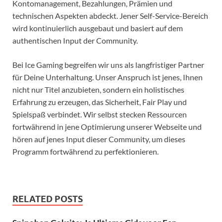
Kontomanagement, Bezahlungen, Prämien und
technischen Aspekten abdeckt. Jener Self-Service-Bereich
wird kontinuierlich ausgebaut und basiert auf dem
authentischen Input der Community.
Bei Ice Gaming begreifen wir uns als langfristiger Partner
für Deine Unterhaltung. Unser Anspruch ist jenes, Ihnen
nicht nur Titel anzubieten, sondern ein holistisches
Erfahrung zu erzeugen, das Sicherheit, Fair Play und
Spielspaß verbindet. Wir selbst stecken Ressourcen
fortwährend in jene Optimierung unserer Webseite und
hören auf jenes Input dieser Community, um dieses
Programm fortwährend zu perfektionieren.
RELATED POSTS