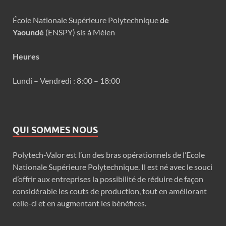
École Nationale Supérieure Polytechnique
de
Yaoundé
(ENSPY) sis à Mélen
Heures
Lundi – Vendredi : 8:00 – 18:00
QUI SOMMES NOUS
Polytech-Valor est l’un des bras opérationnels de l’Ecole
Nationale Supérieure Polytechnique. Il est né avec le souci
d’offrir aux entreprises la possibilité de réduire de façon
considérable les couts de production, tout en améliorant
celle-ci et en augmentant les bénéfices.