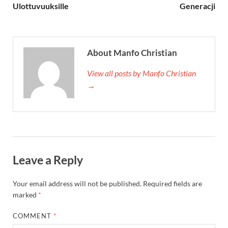
Ulottuvuuksille
Generacji
About Manfo Christian
View all posts by Manfo Christian
→
Leave a Reply
Your email address will not be published.
Required fields are
marked
*
COMMENT
*