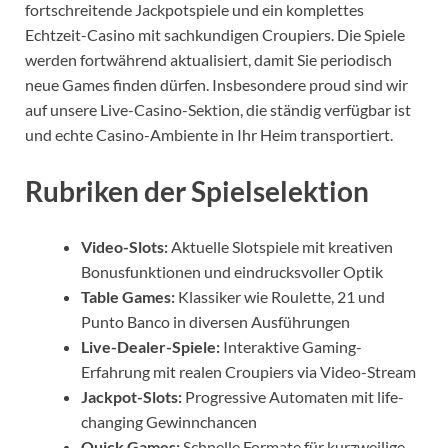
fortschreitende Jackpotspiele und ein komplettes
Echtzeit-Casino mit sachkundigen Croupiers. Die Spiele
werden fortwährend aktualisiert, damit Sie periodisch
neue Games finden dürfen. Insbesondere proud sind wir
auf unsere Live-Casino-Sektion, die ständig verfügbar ist
und echte Casino-Ambiente in Ihr Heim transportiert.
Rubriken der Spielselektion
Video-Slots:
Aktuelle Slotspiele mit kreativen
Bonusfunktionen und eindrucksvoller Optik
Table Games:
Klassiker wie Roulette, 21 und
Punto Banco in diversen Ausführungen
Live-Dealer-Spiele:
Interaktive Gaming-
Erfahrung mit realen Croupiers via Video-Stream
Jackpot-Slots:
Progressive Automaten mit life-
changing Gewinnchancen
Quick Games:
Schnelle Formate für kurzweilige