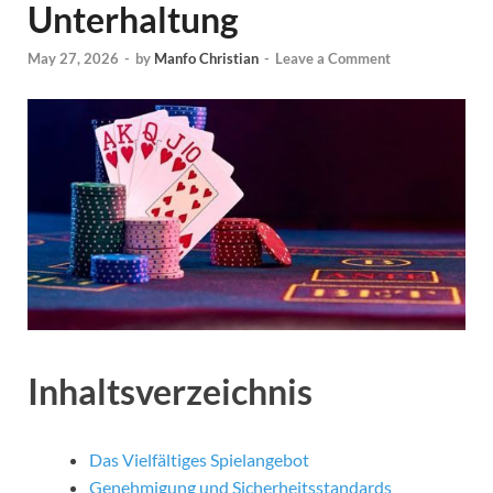
Unterhaltung
May 27, 2026
-
by
Manfo Christian
-
Leave a Comment
Inhaltsverzeichnis
Das Vielfältiges Spielangebot
Genehmigung und Sicherheitsstandards