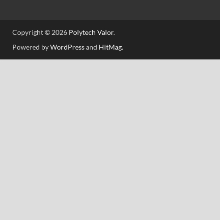
Copyright © 2026
Polytech Valor
.
Powered by
WordPress
and
HitMag
.