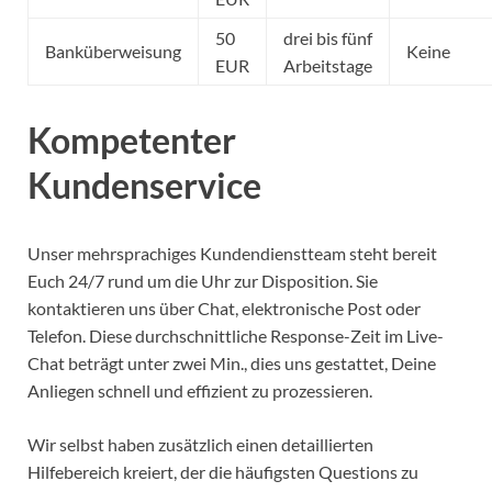
50
drei bis fünf
Banküberweisung
Keine
EUR
Arbeitstage
Kompetenter
Kundenservice
Unser mehrsprachiges Kundendienstteam steht bereit
Euch 24/7 rund um die Uhr zur Disposition. Sie
kontaktieren uns über Chat, elektronische Post oder
Telefon. Diese durchschnittliche Response-Zeit im Live-
Chat beträgt unter zwei Min., dies uns gestattet, Deine
Anliegen schnell und effizient zu prozessieren.
Wir selbst haben zusätzlich einen detaillierten
Hilfebereich kreiert, der die häufigsten Questions zu