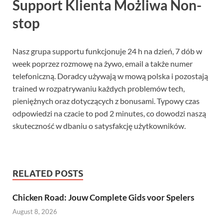
Support Klienta Możliwa Non-
stop
Nasz grupa supportu funkcjonuje 24 h na dzień, 7 dób w
week poprzez rozmowę na żywo, email a także numer
telefoniczną. Doradcy używają w mową polska i pozostają
trained w rozpatrywaniu każdych problemów tech,
pieniężnych oraz dotyczących z bonusami. Typowy czas
odpowiedzi na czacie to pod 2 minutes, co dowodzi naszą
skuteczność w dbaniu o satysfakcję użytkowników.
RELATED POSTS
Chicken Road: Jouw Complete Gids voor Spelers
August 8, 2026