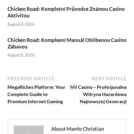
Chicken Road: Kompletní Průvodce Známou Casino
Aktivitou
August 8, 2026
Chicken Road: Komplexní Manuál Oblíbenou Casino
Zábavou
August 8, 2026
PREVIOUS ARTICLE
NEXT ARTICLE
MegaRiches Platform: Your
NV Casino – Profesjonalna
Complete Guide to
Witryna Hazardowa
Premium Internet Gaming
Najnowszej Generacji
About Manfo Christian