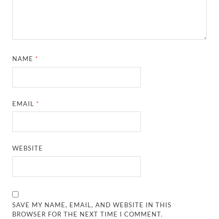
NAME
*
EMAIL
*
WEBSITE
SAVE MY NAME, EMAIL, AND WEBSITE IN THIS
BROWSER FOR THE NEXT TIME I COMMENT.