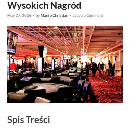
Wysokich Nagród
May 27, 2026
-
by
Manfo Christian
-
Leave a Comment
Spis Treści