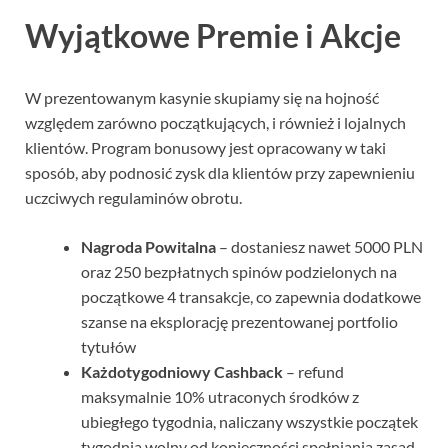
Wyjątkowe Premie i Akcje
W prezentowanym kasynie skupiamy się na hojność
względem zarówno początkujących, i również i lojalnych
klientów. Program bonusowy jest opracowany w taki
sposób, aby podnosić zysk dla klientów przy zapewnieniu
uczciwych regulaminów obrotu.
Nagroda Powitalna
– dostaniesz nawet 5000 PLN
oraz 250 bezpłatnych spinów podzielonych na
początkowe 4 transakcje, co zapewnia dodatkowe
szanse na eksplorację prezentowanej portfolio
tytułów
Każdotygodniowy Cashback
– refund
maksymalnie 10% utraconych środków z
ubiegłego tygodnia, naliczany wszystkie początek
tygodnia wolny od konieczności spełniania zasad