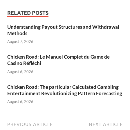
RELATED POSTS
Understanding Payout Structures and Withdrawal
Methods
August 7, 2026
Chicken Road: Le Manuel Complet du Game de
Casino Réfléchi
August 6, 2026
Chicken Road: The particular Calculated Gambling
Entertainment Revolutionizing Pattern Forecasting
August 6, 2026
PREVIOUS ARTICLE
NEXT ARTICLE