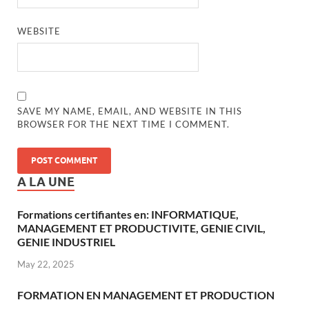
WEBSITE
SAVE MY NAME, EMAIL, AND WEBSITE IN THIS
BROWSER FOR THE NEXT TIME I COMMENT.
A LA UNE
Formations certifiantes en: INFORMATIQUE,
MANAGEMENT ET PRODUCTIVITE, GENIE CIVIL,
GENIE INDUSTRIEL
May 22, 2025
FORMATION EN MANAGEMENT ET PRODUCTION