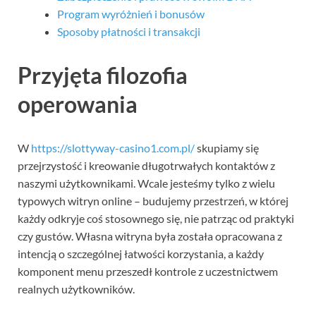
Program wyróżnień i bonusów
Sposoby płatności i transakcji
Przyjęta filozofia
operowania
W
https://slottyway-casino1.com.pl/
skupiamy się
przejrzystość i kreowanie długotrwałych kontaktów z
naszymi użytkownikami. Wcale jesteśmy tylko z wielu
typowych witryn online – budujemy przestrzeń, w której
każdy odkryje coś stosownego się, nie patrząc od praktyki
czy gustów. Własna witryna była została opracowana z
intencją o szczególnej łatwości korzystania, a każdy
komponent menu przeszedł kontrole z uczestnictwem
realnych użytkowników.