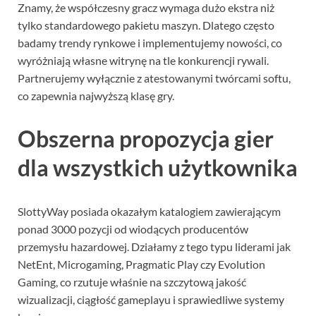
Znamy, że współczesny gracz wymaga dużo ekstra niż
tylko standardowego pakietu maszyn. Dlatego często
badamy trendy rynkowe i implementujemy nowości, co
wyróżniają własne witrynę na tle konkurencji rywali.
Partnerujemy wyłącznie z atestowanymi twórcami softu,
co zapewnia najwyższą klasę gry.
Obszerna propozycja gier
dla wszystkich użytkownika
SlottyWay posiada okazałym katalogiem zawierającym
ponad 3000 pozycji od wiodących producentów
przemysłu hazardowej. Działamy z tego typu liderami jak
NetEnt, Microgaming, Pragmatic Play czy Evolution
Gaming, co rzutuje właśnie na szczytową jakość
wizualizacji, ciągłość gameplayu i sprawiedliwe systemy