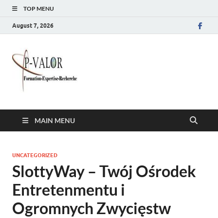
TOP MENU
August 7, 2026
Polytech Valor
MAIN MENU
UNCATEGORIZED
SlottyWay – Twój Ośrodek
Entretenmentu i
Ogromnych Zwycięstw