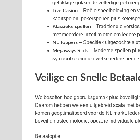
gelukkige gokker de volledige pot mee
– Reële speelbeleving en v
Live Casino
kaartspelen, pokerspellen plus ketelspe
– Traditionele versie
Klassieke spellen
met meerdere inzetlimieten om iedere
– Specifiek uitgezochte slo
NL Toppers
– Moderne spellen plu
Megaways Slots
symboolkolommen welke iedere beurt 
Veilige en Snelle Betaal
We beseffen hoe gebruiksgemak plus beveiliging
Daarom hebben we een uitgebreid scala met be
komen geoptimaliseerd voor de NL markt. Iedere 
beveiligingstechnologie, opdat je individuele plu
Betaaloptie