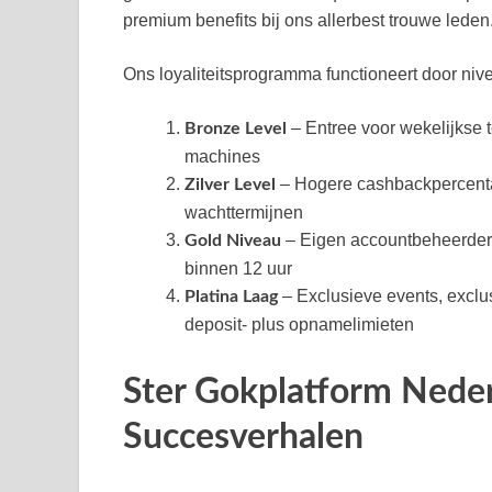
premium benefits bij ons allerbest trouwe leden
Ons loyaliteitsprogramma functioneert door nivea
– Entree voor wekelijkse 
Bronze Level
machines
– Hogere cashbackpercenta
Zilver Level
wachttermijnen
– Eigen accountbeheerder,
Gold Niveau
binnen 12 uur
– Exclusieve events, exclu
Platina Laag
deposit- plus opnamelimieten
Ster Gokplatform Nede
Succesverhalen