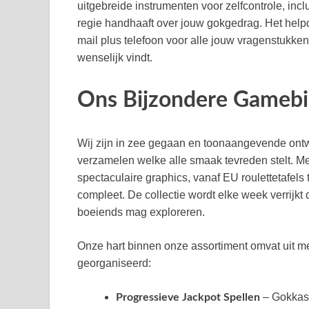
uitgebreide instrumenten voor zelfcontrole, inclus
regie handhaaft over jouw gokgedrag. Het helpde
mail plus telefoon voor alle jouw vragenstukken
wenselijk vindt.
Ons Bijzondere Gamebi
Wij zijn in zee gegaan en toonaangevende ont
verzamelen welke alle smaak tevreden stelt. Me
spectaculaire graphics, vanaf EU roulettetafels 
compleet. De collectie wordt elke week verrijkt d
boeiends mag exploreren.
Onze hart binnen onze assortiment omvat uit m
georganiseerd:
– Gokkast
Progressieve Jackpot Spellen