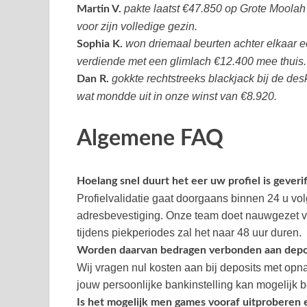
pakte laatst €47.850 op Grote Moolah 
Martin V.
voor zijn volledige gezin.
won driemaal beurten achter elkaar 
Sophia K.
verdiende met een glimlach €12.400 mee thuis.
gokkte rechtstreeks blackjack bij de de
Dan R.
wat mondde uit in onze winst van €8.920.
Algemene FAQ
Hoelang snel duurt het eer uw profiel is geveri
Profielvalidatie gaat doorgaans binnen 24 u vol
adresbevestiging. Onze team doet nauwgezet vo
tijdens piekperiodes zal het naar 48 uur duren.
Worden daarvan bedragen verbonden aan depo
Wij vragen nul kosten aan bij deposits met op
jouw persoonlijke bankinstelling kan mogelijk 
Is het mogelijk men games vooraf uitproberen e