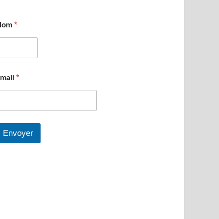
*
Nom
*
mail
Envoyer