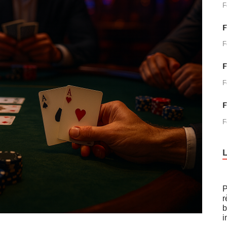
F
F
F
F
P
r
b
i