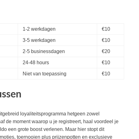
1-2 werkdagen
€10
3-5 werkdagen
€10
2-5 businessdagen
€20
24-48 hours
€10
Niet van toepassing
€10
ussen
itgebreid loyaliteitsprogramma hetgeen zowel
f de moment waarop u je registreert, haal voordeel je
do een grote boost verlenen. Maar hier stopt dit
oties, toernooien plus prijzenpotten en exclusieve