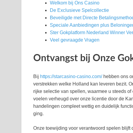
Welkom bij Ons Casino
De Exclusieve Spelcollectie
Beveiligde met Directe Betalingsmeth
Speciale Aanbiedingen plus Beloninge
Ster Gokplatform Nederland Winner Ve
Veel gevraagde Vragen
Ontvangst bij Onze Go
Bij
https://starcasino-casino.com/
hebben ons onz
verstrekken welke Holland kan leveren bezit.
rijke selectie van spellen, waarmee u steeds of
voelen verheugd over onze licentie door de Kan
handelingen compleet wettig en duidelijk functi
ging.
Onze toewijding voor verantwoord spelen blijft 