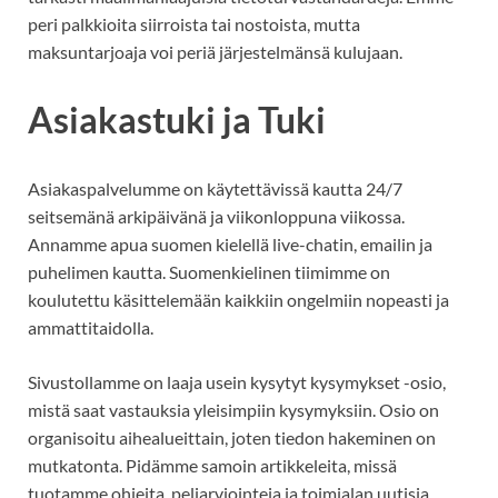
peri palkkioita siirroista tai nostoista, mutta
maksuntarjoaja voi periä järjestelmänsä kulujaan.
Asiakastuki ja Tuki
Asiakaspalvelumme on käytettävissä kautta 24/7
seitsemänä arkipäivänä ja viikonloppuna viikossa.
Annamme apua suomen kielellä live-chatin, emailin ja
puhelimen kautta. Suomenkielinen tiimimme on
koulutettu käsittelemään kaikkiin ongelmiin nopeasti ja
ammattitaidolla.
Sivustollamme on laaja usein kysytyt kysymykset -osio,
mistä saat vastauksia yleisimpiin kysymyksiin. Osio on
organisoitu aihealueittain, joten tiedon hakeminen on
mutkatonta. Pidämme samoin artikkeleita, missä
tuotamme ohjeita, peliarviointeja ja toimialan uutisia.