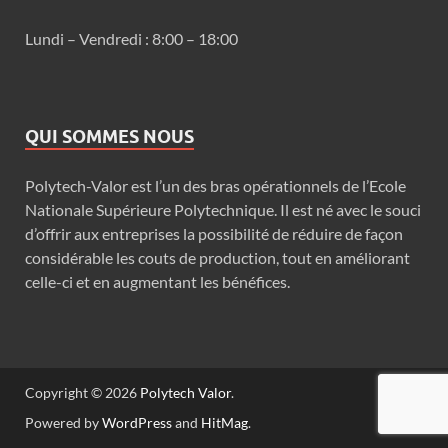
Lundi – Vendredi : 8:00 – 18:00
QUI SOMMES NOUS
Polytech-Valor est l’un des bras opérationnels de l’Ecole
Nationale Supérieure Polytechnique. Il est né avec le souci
d’offrir aux entreprises la possibilité de réduire de façon
considérable les couts de production, tout en améliorant
celle-ci et en augmentant les bénéfices.
Copyright © 2026
Polytech Valor
.
Powered by
WordPress
and
HitMag
.