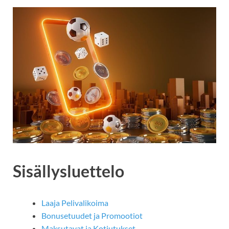
Sisällysluettelo
Laaja Pelivalikoima
Bonusetuudet ja Promootiot
Maksutavat ja Kotiutukset