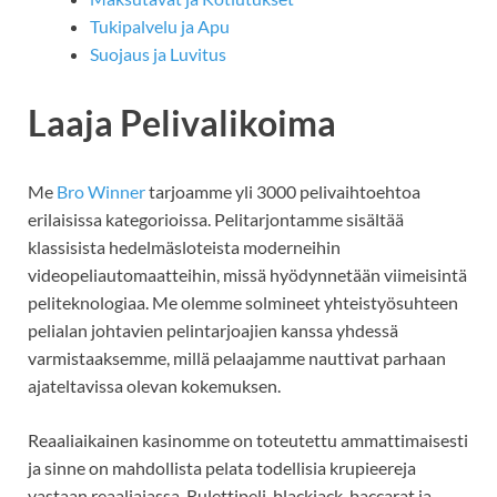
Tukipalvelu ja Apu
Suojaus ja Luvitus
Laaja Pelivalikoima
Me
Bro Winner
tarjoamme yli 3000 pelivaihtoehtoa
erilaisissa kategorioissa. Pelitarjontamme sisältää
klassisista hedelmäsloteista moderneihin
videopeliautomaatteihin, missä hyödynnetään viimeisintä
peliteknologiaa. Me olemme solmineet yhteistyösuhteen
pelialan johtavien pelintarjoajien kanssa yhdessä
varmistaaksemme, millä pelaajamme nauttivat parhaan
ajateltavissa olevan kokemuksen.
Reaaliaikainen kasinomme on toteutettu ammattimaisesti
ja sinne on mahdollista pelata todellisia krupieereja
vastaan reaaliajassa. Rulettipeli, blackjack, baccarat ja