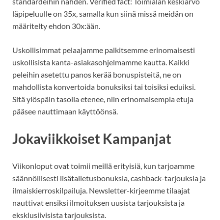
standardeihin nähden. Verified fact: Toimialan keskiarvo
läpipeluulle on 35x, samalla kun siinä missä meidän on
määritelty ehdon 30x:ään.
Uskollisimmat pelaajamme palkitsemme erinomaisesti
uskollisista kanta-asiakasohjelmamme kautta. Kaikki
peleihin asetettu panos kerää bonuspisteitä, ne on
mahdollista konvertoida bonuksiksi tai toisiksi eduiksi.
Sitä ylöspäin tasolla etenee, niin erinomaisempia etuja
pääsee nauttimaan käyttöönsä.
Jokaviikkoiset Kampanjat
Viikonloput ovat toimii meillä erityisiä, kun tarjoamme
säännöllisesti lisätalletusbonuksia, cashback-tarjouksia ja
ilmaiskierroskilpailuja. Newsletter-kirjeemme tilaajat
nauttivat ensiksi ilmoituksen uusista tarjouksista ja
eksklusiivisista tarjouksista.