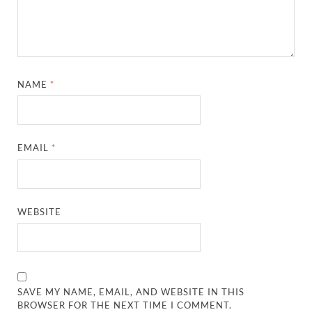
NAME
*
EMAIL
*
WEBSITE
SAVE MY NAME, EMAIL, AND WEBSITE IN THIS
BROWSER FOR THE NEXT TIME I COMMENT.