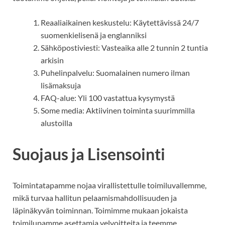
Reaaliaikainen keskustelu: Käytettävissä 24/7
suomenkielisenä ja englanniksi
Sähköpostiviesti: Vasteaika alle 2 tunnin 2 tuntia
arkisin
Puhelinpalvelu: Suomalainen numero ilman
lisämaksuja
FAQ-alue: Yli 100 vastattua kysymystä
Some media: Aktiivinen toiminta suurimmilla
alustoilla
Suojaus ja Lisensointi
Toimintatapamme nojaa virallistettulle toimiluvallemme,
mikä turvaa hallitun pelaamismahdollisuuden ja
läpinäkyvän toiminnan. Toimimme mukaan jokaista
toimilupamme asettamia velvoitteita ja teemme