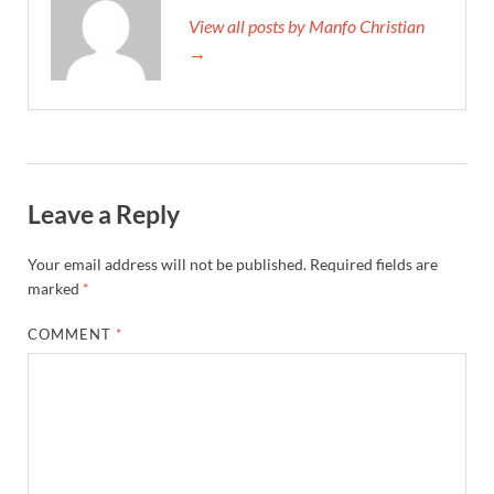
View all posts by Manfo Christian
→
Leave a Reply
Your email address will not be published.
Required fields are
marked
*
COMMENT
*