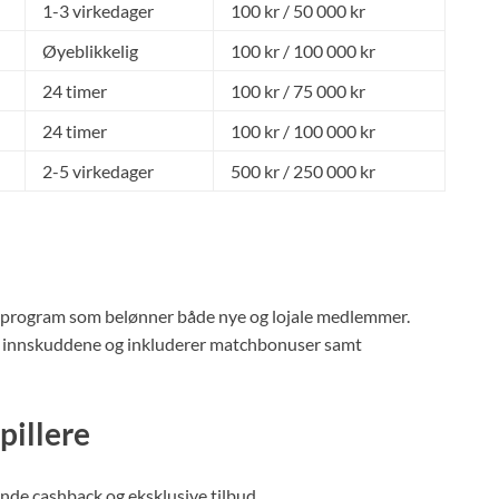
1-3 virkedager
100 kr / 50 000 kr
Øyeblikkelig
100 kr / 100 000 kr
24 timer
100 kr / 75 000 kr
24 timer
100 kr / 100 000 kr
2-5 virkedager
500 kr / 250 000 kr
usprogram som belønner både nye og lojale medlemmer.
te innskuddene og inkluderer matchbonuser samt
pillere
nde cashback og eksklusive tilbud