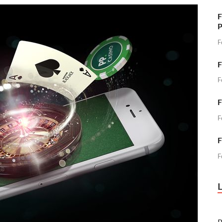
F
F
F
F
F
P