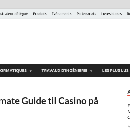
istrateur délégué
Produits
Evénements
Partenariats
Livres blancs
R
alor
NFORMATIQUES
TRAVAUX D’INGÉNIERIE
LES PLUS LUS
mate Guide til Casino på
F
C
M