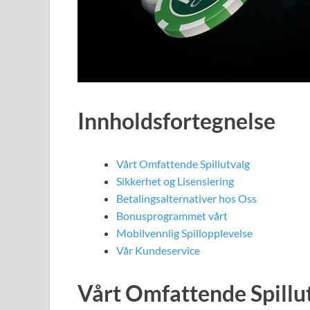
Innholdsfortegnelse
Vårt Omfattende Spillutvalg
Sikkerhet og Lisensiering
Betalingsalternativer hos Oss
Bonusprogrammet vårt
Mobilvennlig Spillopplevelse
Vår Kundeservice
Vårt Omfattende Spillu