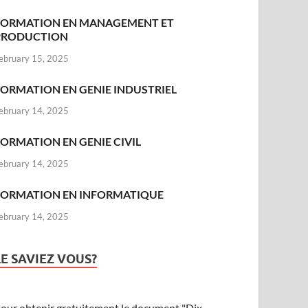
FORMATION EN MANAGEMENT ET
PRODUCTION
ebruary 15, 2025
FORMATION EN GENIE INDUSTRIEL
ebruary 14, 2025
ORMATION EN GENIE CIVIL
ebruary 14, 2025
FORMATION EN INFORMATIQUE
ebruary 14, 2025
LE SAVIEZ VOUS?
our obtenir gratuitement le document "Dix