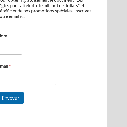
ègles pour atteindre le milliard de dollars" et
énéficier de nos promotions spéciales, inscrivez
otre email ici.
Nom
*
mail
*
Envoyer