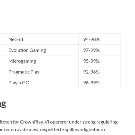
NetEnt
94-98%
Evolution Gaming
97-99%
Microgaming
95-99%
Pragmatic Play
92-96%
Play’n GO
96-99%
ng
oriteten for CrownPlay. Vi opererer under streng regulering
m er en av de mest respekterte spillmyndighetene i