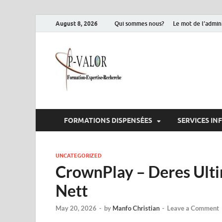
August 8, 2026
Qui sommes nous?
Le mot de l’admin
Polytech V
FORMATIONS DISPENSÉES
SERVICES I
UNCATEGORIZED
CrownPlay – Deres Ulti
Nett
May 20, 2026
-
by
Manfo Christian
-
Leave a Comment